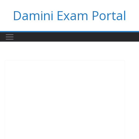
Skip
Damini Exam Portal
to
content