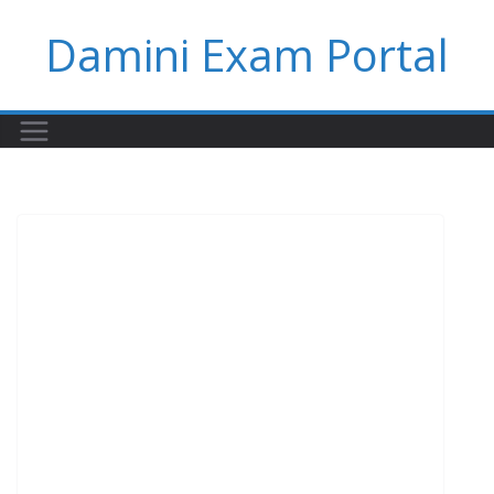
Skip
Damini Exam Portal
to
content