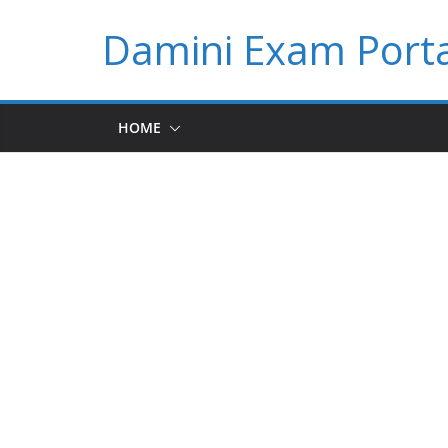
Skip
Damini Exam Porta
to
content
HOME