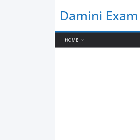
Skip
Damini Exam 
to
content
HOME