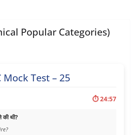
cal Popular Categories)
 Mock Test – 25
⏱ 24:56
े की थी?
ire?