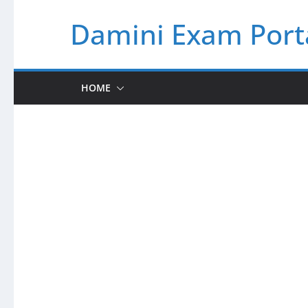
Skip
Damini Exam Port
to
content
HOME