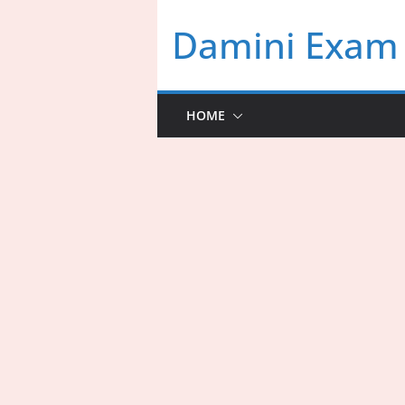
Skip
Damini Exam 
to
content
HOME