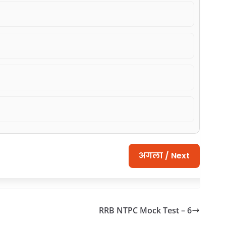
अगला / Next
RRB NTPC Mock Test – 6