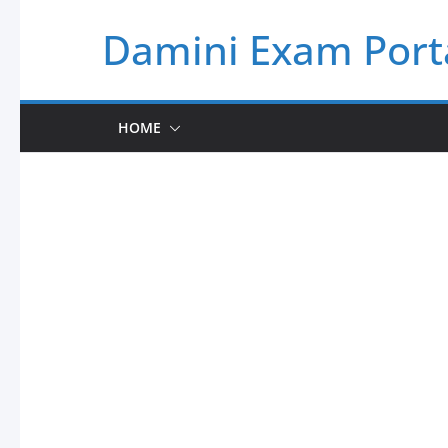
Skip
Damini Exam Port
to
content
HOME