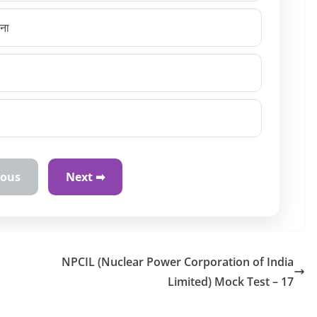
ाना
ious
Next ➡
NPCIL (Nuclear Power Corporation of India
Limited) Mock Test – 17