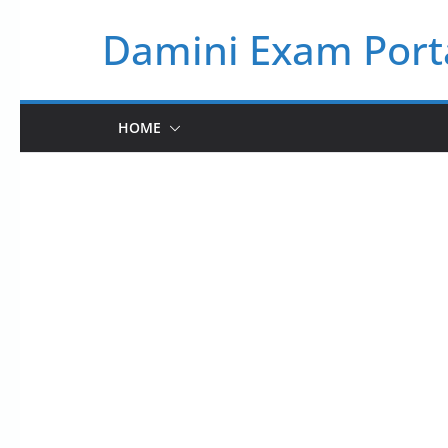
Skip
Damini Exam Port
to
content
HOME