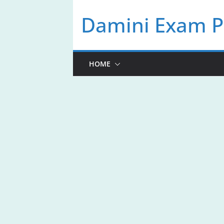
Skip
Damini Exam P
to
content
HOME