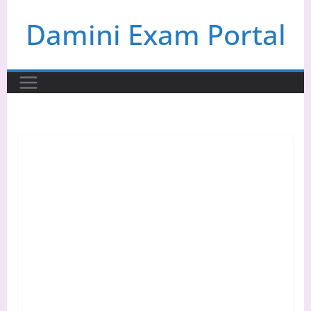
Skip
Damini Exam Portal
to
content