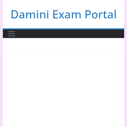
Skip
Damini Exam Portal
to
content