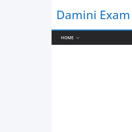
Skip
Damini Exam 
to
content
HOME