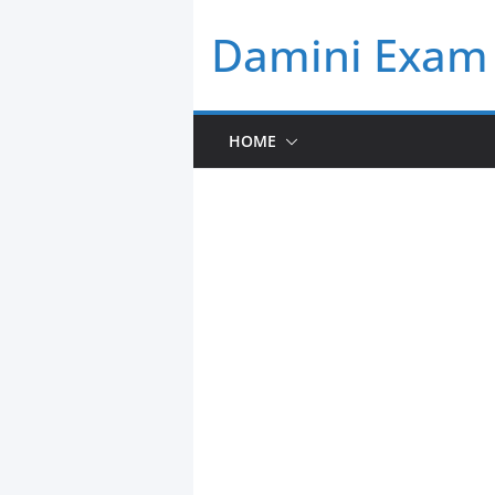
Skip
Damini Exam 
to
content
HOME