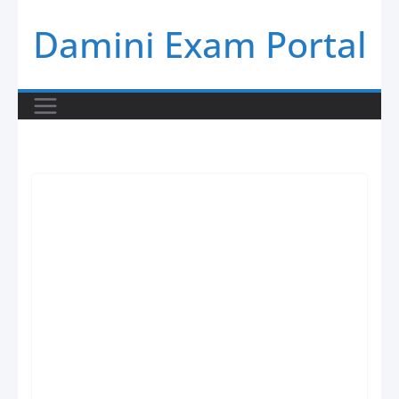
Skip
Damini Exam Portal
to
content