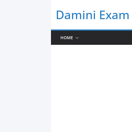
Skip
Damini Exam 
to
content
HOME