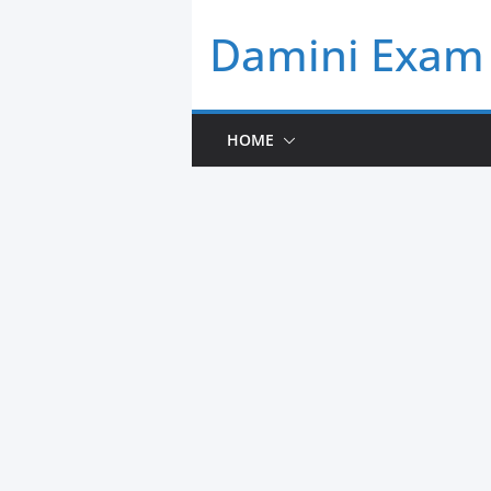
Skip
Damini Exam 
to
content
HOME