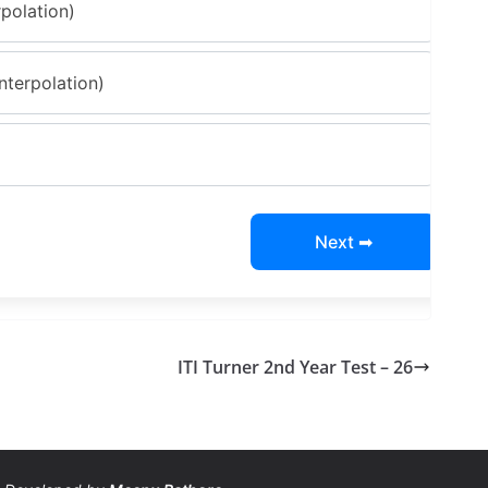
erpolation)
 Interpolation)
Next ➡
ITI Turner 2nd Year Test – 26