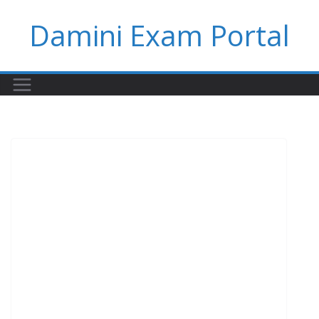
Skip
Damini Exam Portal
to
content