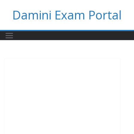
Skip
Damini Exam Portal
to
content