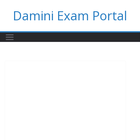
Skip
Damini Exam Portal
to
content