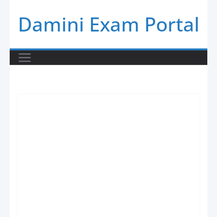
Skip
Damini Exam Portal
to
content