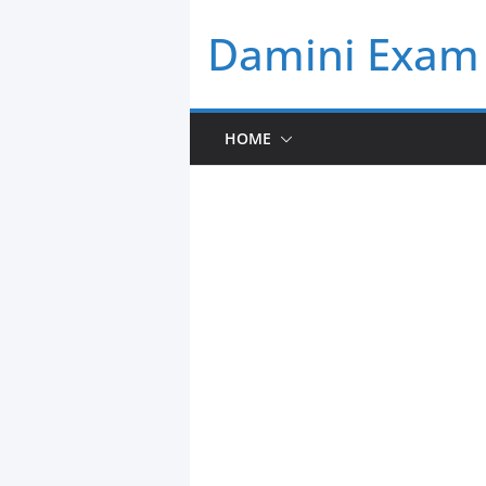
Skip
Damini Exam 
to
content
HOME