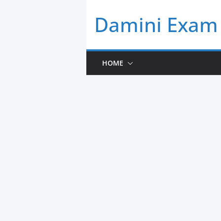
Skip
Damini Exam 
to
content
HOME