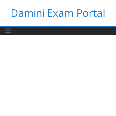
Skip
Damini Exam Portal
to
content