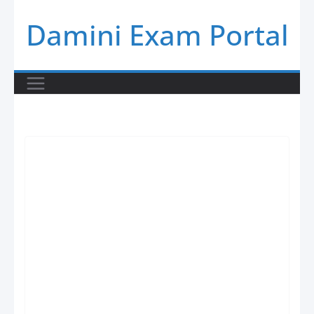
Skip
Damini Exam Portal
to
content