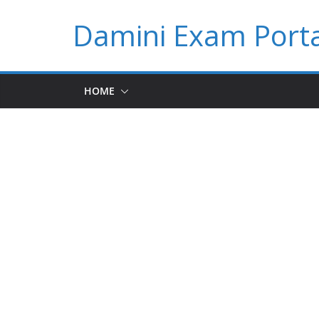
Skip
Damini Exam Porta
to
content
HOME