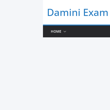
Skip
Damini Exam 
to
content
HOME