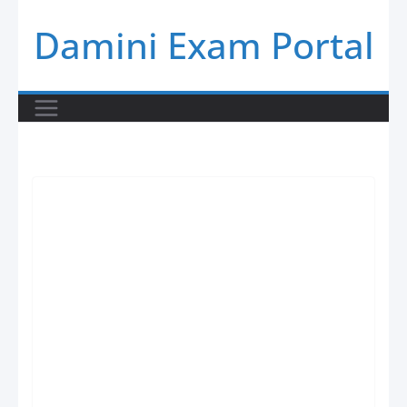
Skip
Damini Exam Portal
to
content