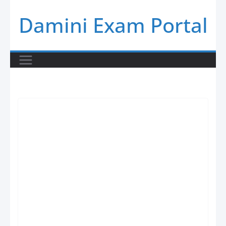
Skip
Damini Exam Portal
to
content