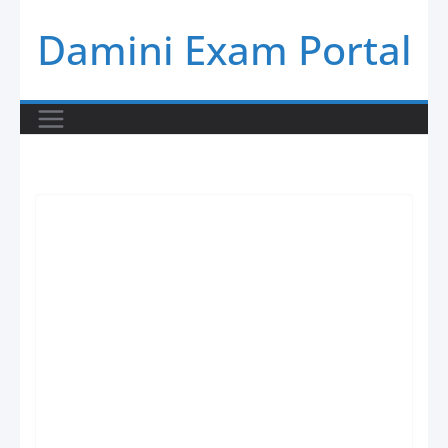
Skip
Damini Exam Portal
to
content