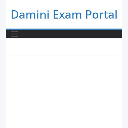
Skip
Damini Exam Portal
to
content