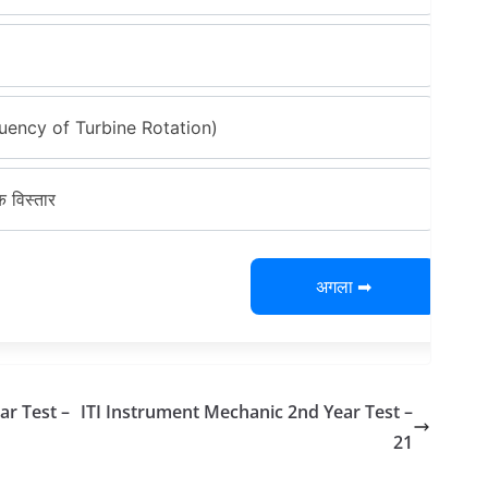
(Frequency of Turbine Rotation)
क विस्तार
अगला ➡
ar Test –
ITI Instrument Mechanic 2nd Year Test –
21