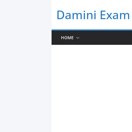
Skip
Damini Exam 
to
content
HOME