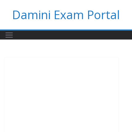
Skip
Damini Exam Portal
to
content