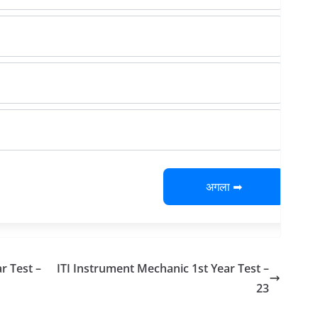
अगला ➡
r Test –
ITI Instrument Mechanic 1st Year Test –
23