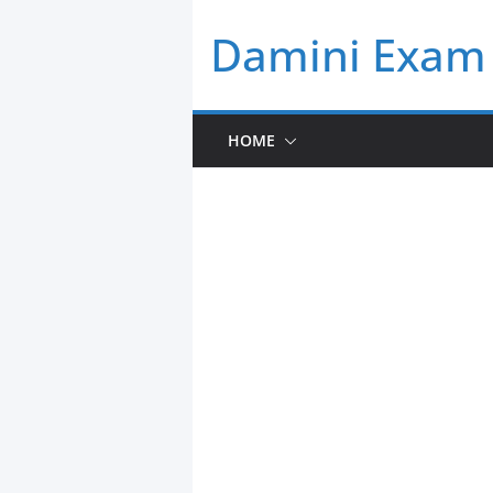
Skip
Damini Exam 
to
content
HOME