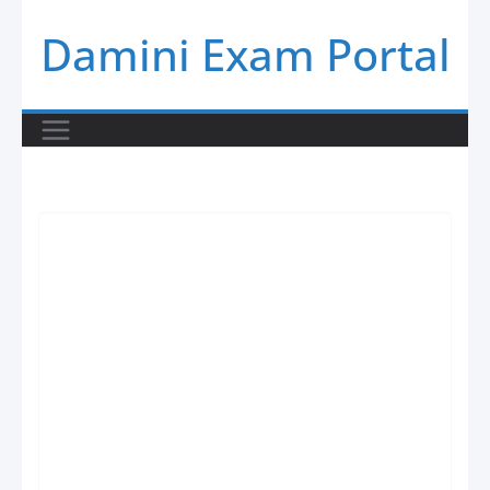
Skip
Damini Exam Portal
to
content