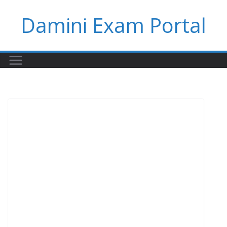
Skip
Damini Exam Portal
to
content