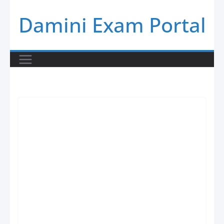
Skip
Damini Exam Portal
to
content