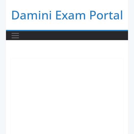
Skip
Damini Exam Portal
to
content