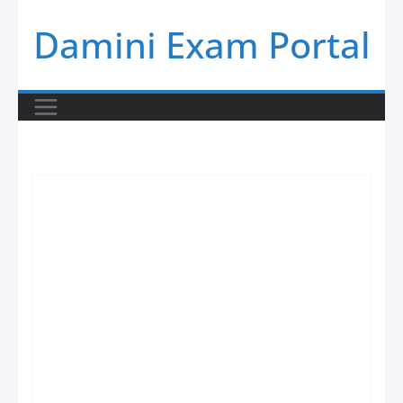
Skip
Damini Exam Portal
to
content