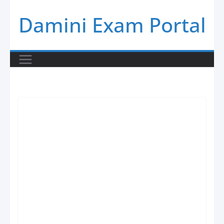
Skip
Damini Exam Portal
to
content