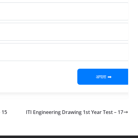
अगला ➡
– 15
ITI Engineering Drawing 1st Year Test – 17