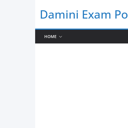
Skip
Damini Exam Po
to
content
HOME