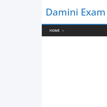
Skip
Damini Exam 
to
content
HOME