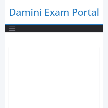
Skip
Damini Exam Portal
to
content