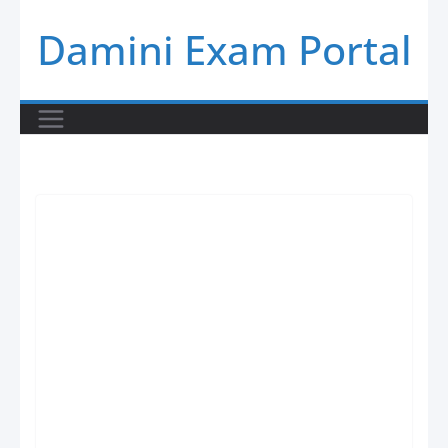
Skip
Damini Exam Portal
to
content