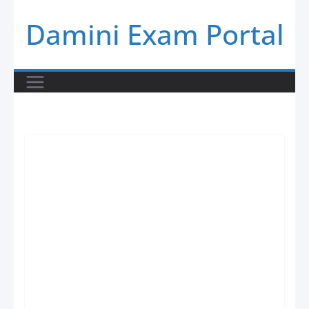
Skip
Damini Exam Portal
to
content