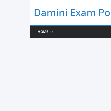
Skip
Damini Exam Po
to
content
HOME