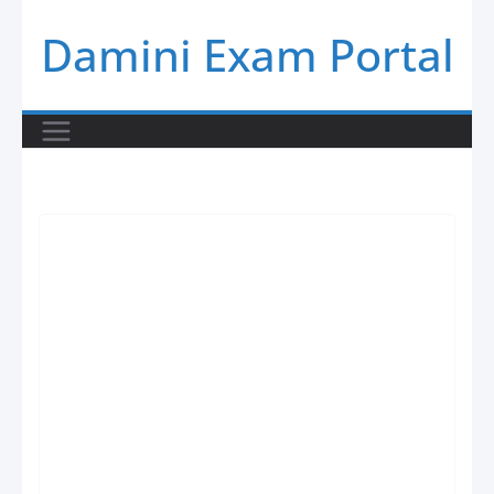
Skip
Damini Exam Portal
to
content