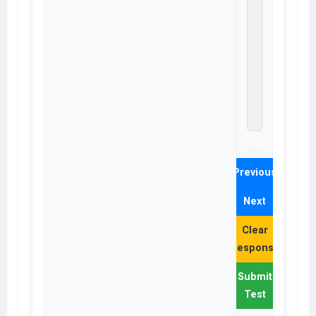
the oil
filter.
तेल फिल
के लिए 
माउंटिंग
पॉइंट
प्रदान
करना।
Previous
Next
Clear
Response
Submit
Test