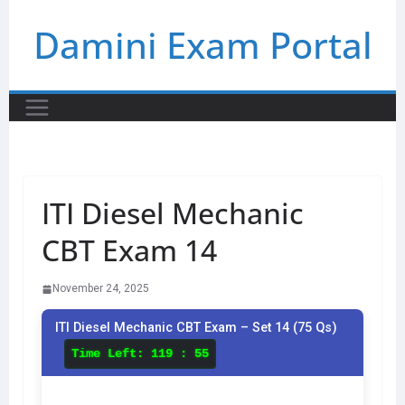
Skip
Damini Exam Portal
to
content
ITI Diesel Mechanic
CBT Exam 14
November 24, 2025
ITI Diesel Mechanic CBT Exam – Set 14 (75 Qs)
Time Left:
119 : 55