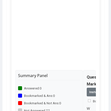
Summary Panel
Question No
Marks – 2.0
Answered:
0
Instructions
Bookmarked & Ans:
0
Bookmark th
Bookmarked & Not Ans:
0
W
Not Answered:
77