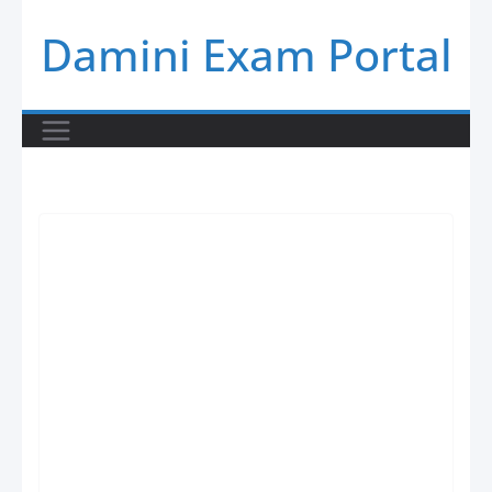
Skip
Damini Exam Portal
to
content