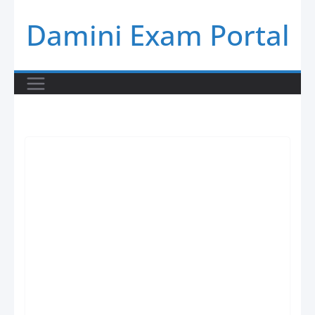
Skip
Damini Exam Portal
to
content