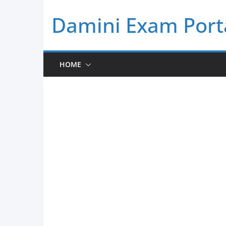
Skip
Damini Exam Port
to
content
HOME