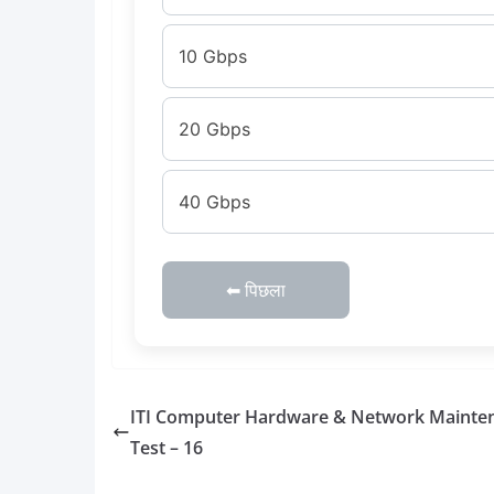
10 Gbps
20 Gbps
40 Gbps
⬅ पिछला
ITI Computer Hardware & Network Mainte
Test – 16